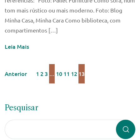
referências: Foto: Pallet Furniture Como sofá, num
tom mais rústico ou mais moderno. Foto: Blog
Minha Casa, Minha Cara Como biblioteca, com
compartimentos […]
Leia Mais
Anterior
1
2
3
…
10
11
12
13
Pesquisar