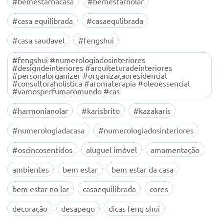
#bemestarnacasa
#bemestarnolar
#casa equilibrada
#casaequlibrada
#casa saudavel
#fengshui
#fengshui #numerologiadosinteriores
#designdeinteriores #arquiteturadeinteriores
#personalorganizer #organizaçaoresidencial
#consultoraholistica #aromaterapia #oleoessencial
#vamosperfumaromundo #cas
#harmonianolar
#karisbrito
#kazakaris
#numerologiadacasa
#numerologiadosinteriores
#oscincosentidos
aluguel imóvel
amamentação
ambientes
bem estar
bem estar da casa
bem estar no lar
casaequilibrada
cores
decoração
desapego
dicas feng shui