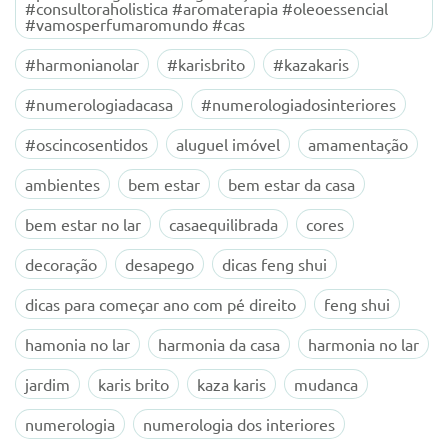
#consultoraholistica #aromaterapia #oleoessencial
#vamosperfumaromundo #cas
#harmonianolar
#karisbrito
#kazakaris
#numerologiadacasa
#numerologiadosinteriores
#oscincosentidos
aluguel imóvel
amamentação
ambientes
bem estar
bem estar da casa
bem estar no lar
casaequilibrada
cores
decoração
desapego
dicas feng shui
dicas para começar ano com pé direito
feng shui
hamonia no lar
harmonia da casa
harmonia no lar
jardim
karis brito
kaza karis
mudanca
numerologia
numerologia dos interiores