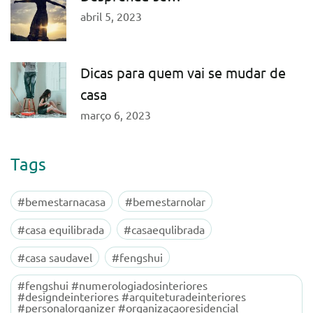
abril 5, 2023
Dicas para quem vai se mudar de
casa
março 6, 2023
Tags
#bemestarnacasa
#bemestarnolar
#casa equilibrada
#casaequlibrada
#casa saudavel
#fengshui
#fengshui #numerologiadosinteriores
#designdeinteriores #arquiteturadeinteriores
#personalorganizer #organizaçaoresidencial