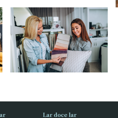
RENOVE SEU LAR
Compra acompanhada
ar
Lar doce lar