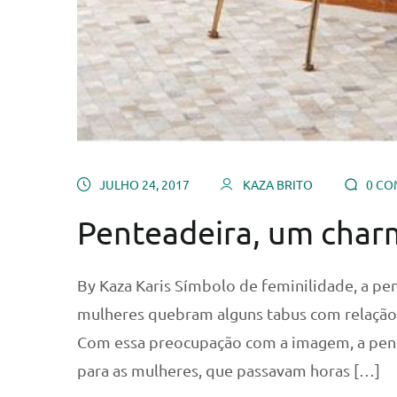
JULHO 24, 2017
KAZA BRITO
0 CO
Penteadeira, um char
By Kaza Karis Símbolo de feminilidade, a p
mulheres quebram alguns tabus com relação à
Com essa preocupação com a imagem, a pente
para as mulheres, que passavam horas […]