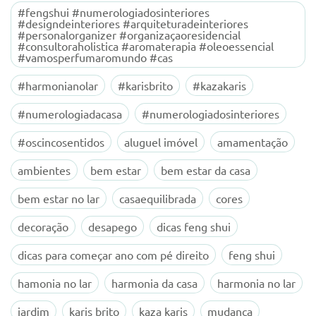
#fengshui #numerologiadosinteriores
#designdeinteriores #arquiteturadeinteriores
#personalorganizer #organizaçaoresidencial
#consultoraholistica #aromaterapia #oleoessencial
#vamosperfumaromundo #cas
#harmonianolar
#karisbrito
#kazakaris
#numerologiadacasa
#numerologiadosinteriores
#oscincosentidos
aluguel imóvel
amamentação
ambientes
bem estar
bem estar da casa
bem estar no lar
casaequilibrada
cores
decoração
desapego
dicas feng shui
dicas para começar ano com pé direito
feng shui
hamonia no lar
harmonia da casa
harmonia no lar
jardim
karis brito
kaza karis
mudanca