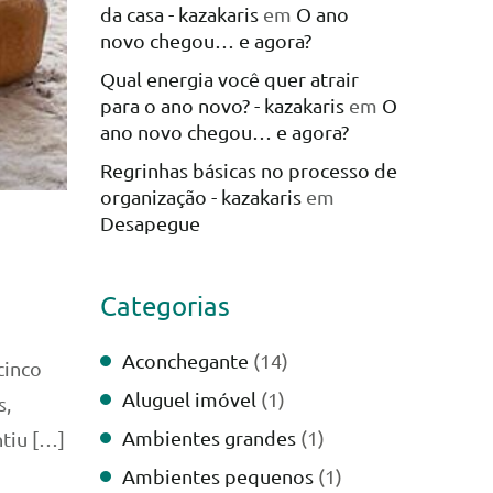
da casa - kazakaris
em
O ano
novo chegou… e agora?
Qual energia você quer atrair
para o ano novo? - kazakaris
em
O
ano novo chegou… e agora?
Regrinhas básicas no processo de
organização - kazakaris
em
Desapegue
Categorias
Aconchegante
(14)
cinco
Aluguel imóvel
(1)
s,
Ambientes grandes
(1)
tiu […]
Ambientes pequenos
(1)