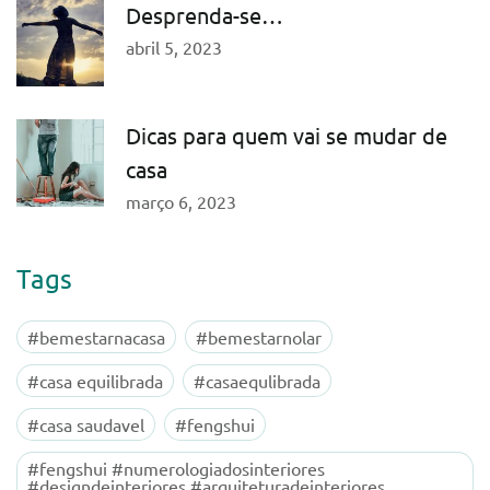
Desprenda-se…
abril 5, 2023
Dicas para quem vai se mudar de
casa
março 6, 2023
Tags
#bemestarnacasa
#bemestarnolar
#casa equilibrada
#casaequlibrada
#casa saudavel
#fengshui
#fengshui #numerologiadosinteriores
#designdeinteriores #arquiteturadeinteriores