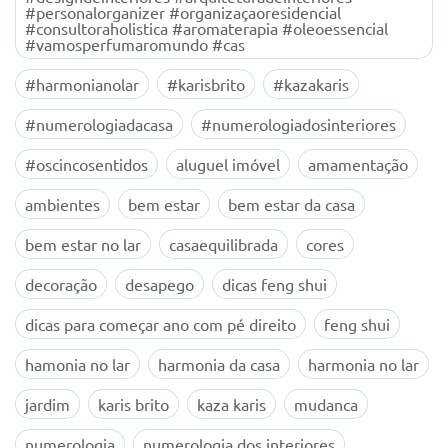
#personalorganizer #organizaçaoresidencial
#consultoraholistica #aromaterapia #oleoessencial
#vamosperfumaromundo #cas
#harmonianolar
#karisbrito
#kazakaris
#numerologiadacasa
#numerologiadosinteriores
#oscincosentidos
aluguel imóvel
amamentação
ambientes
bem estar
bem estar da casa
bem estar no lar
casaequilibrada
cores
decoração
desapego
dicas feng shui
dicas para começar ano com pé direito
feng shui
hamonia no lar
harmonia da casa
harmonia no lar
jardim
karis brito
kaza karis
mudanca
numerologia
numerologia dos interiores