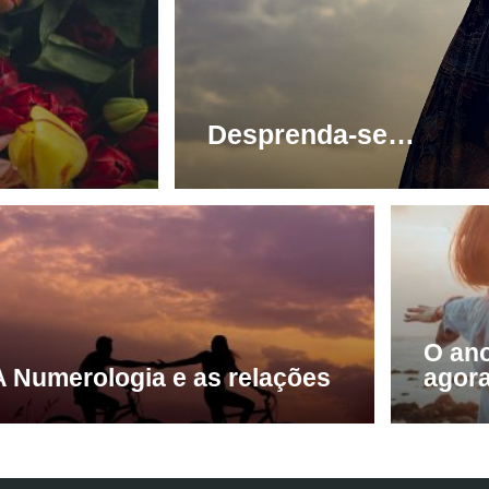
Desprenda-se…
O an
A Numerologia e as relações
agor