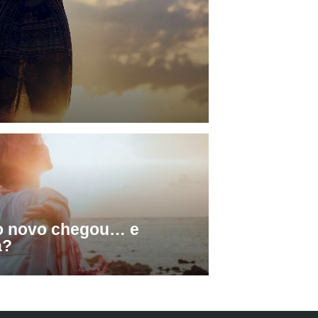
o novo chegou… e
a?