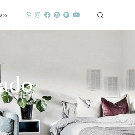
ato
gado