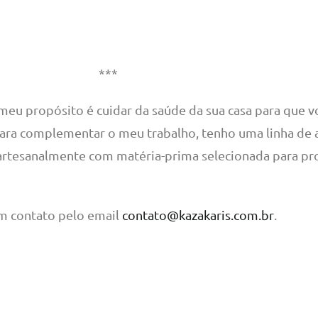
***
 meu propósito é cuidar da saúde da sua casa para que v
s. Para complementar o meu trabalho, tenho uma linha 
s artesanalmente com matéria-prima selecionada para p
em contato pelo email
contato@kazakaris.com.br
.