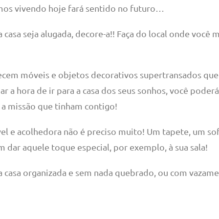
mos vivendo hoje fará sentido no futuro…
asa seja alugada, decore-a!! Faça do local onde você mo
ecem móveis e objetos decorativos supertransados que 
ar a hora de ir para a casa dos seus sonhos, você poder
m a missão que tinham contigo!
vel e acolhedora não é preciso muito! Um tapete, um so
 dar aquele toque especial, por exemplo, à sua sala!
 casa organizada e sem nada quebrado, ou com vazame