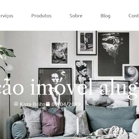
rviços
Produtos
Sobre
Blog
Cont
ão imóvel alu
Kaza Brito
09/04/2019