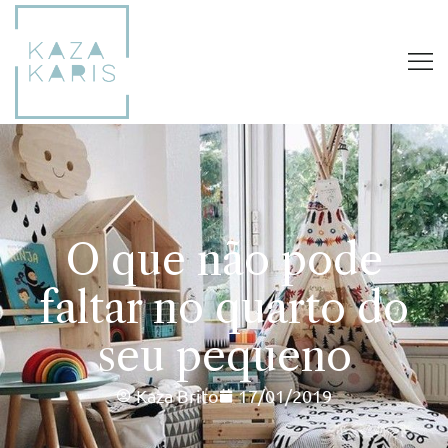
O que não pode
faltar no quarto do
seu pequeno
Kaza Brito
17/01/2019