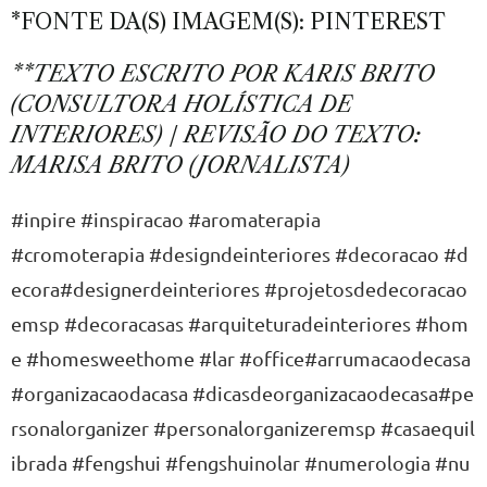
*FONTE DA(S) IMAGEM(S): PINTEREST
**TEXTO ESCRITO POR KARIS BRITO
(CONSULTORA HOLÍSTICA DE
INTERIORES) / REVISÃO DO TEXTO:
MARISA BRITO (JORNALISTA)
#inpire
#inspiracao
#aromaterapia
#cromoterapia
#designdeinteriores
#decoracao
#d
ecora
#designerdeinteriores
#projetosdedecoracao
emsp
#decoracasas
#arquiteturadeinteriores
#hom
e
#homesweethome
#lar
#office
#arrumacaodecasa
#organizacaodacasa
#dicasdeorganizacaodecasa
#pe
rsonalorganizer
#personalorganizeremsp
#casaequil
ibrada
#fengshui
#fengshuinolar
#numerologia
#nu