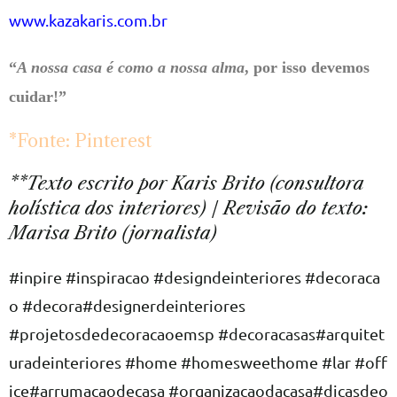
www.kazakaris.com.br
“
A nossa casa é como a nossa alma
, por isso devemos
cuidar!”
*Fonte: Pinterest
**Texto escrito por Karis Brito (consultora
holística dos interiores) / Revisão do texto:
Marisa Brito (jornalista)
#inpire
#inspiracao
#designdeinteriores
#decoraca
o
#decora
#designerdeinteriores
#projetosdedecoracaoemsp
#decoracasas
#arquitet
uradeinteriores
#home
#homesweethome
#lar
#off
ice
#arrumacaodecasa
#organizacaodacasa
#dicasdeo