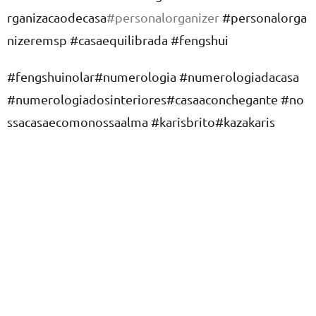
rganizacaodecasa
#personalorganizer
#personalorga
nizeremsp
#casaequilibrada
#fengshui
#fengshuinolar
#numerologia
#numerologiadacasa
#numerologiadosinteriores
#casaaconchegante
#no
ssacasaecomonossaalma
#karisbrito
#kazakaris