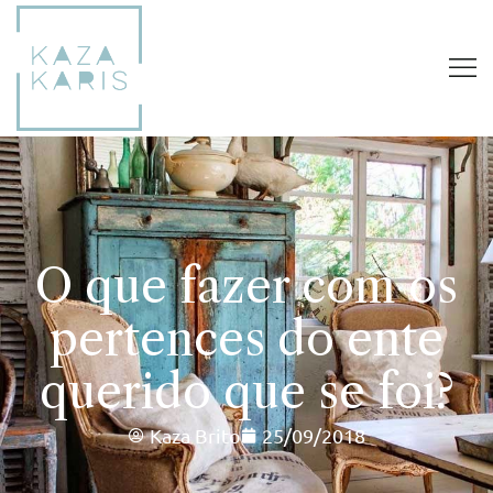
O que fazer com os
pertences do ente
querido que se foi?
Kaza Brito
25/09/2018