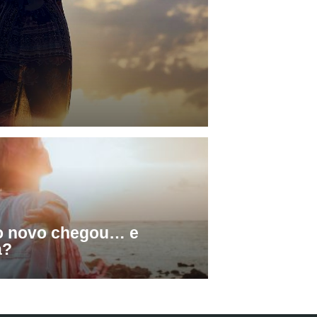
o novo chegou… e
a?