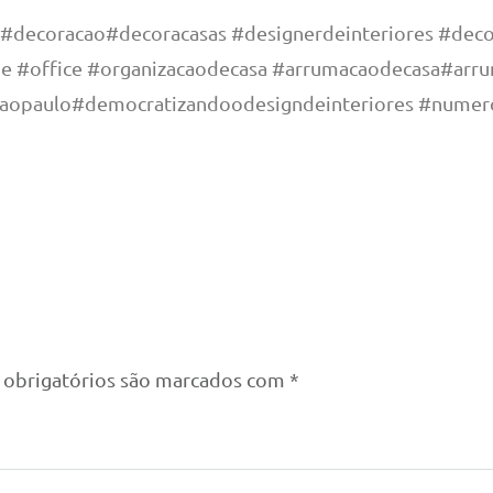
 #decoracao#decoracasas #designerdeinteriores #deco
e #office #organizacaodecasa #arrumacaodecasa#arr
saopaulo#democratizandoodesigndeinteriores #numero
obrigatórios são marcados com
*