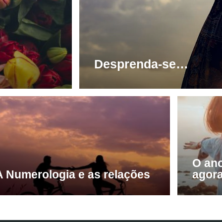
Desprenda-se…
O an
A Numerologia e as relações
agor