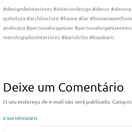
#designdeinteriores #interiordesign #decor #decora
quitetura #architecture #home #lar #homesweethom
aodecasa #personalorganizer #personalorganizerem
merologiadosinteriores #karisbrito #kazakaris
Deixe um Comentário
O seu endereço de e-mail não será publicado.
Campos 
A SUA MENSAGEM