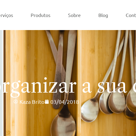
rviços
Produtos
Sobre
Blog
Cont
rganizar a sua
Kaza Brito
03/04/2018