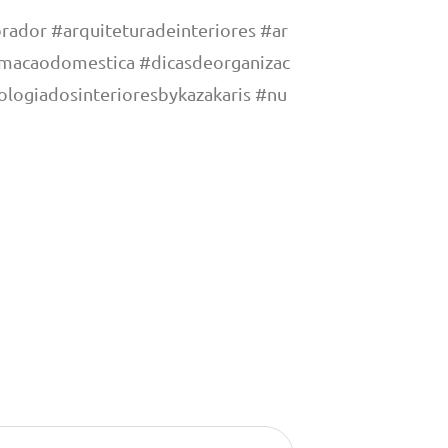
rador #arquiteturadeinteriores #ar
umacaodomestica #dicasdeorganizac
logiadosinterioresbykazakaris #nu