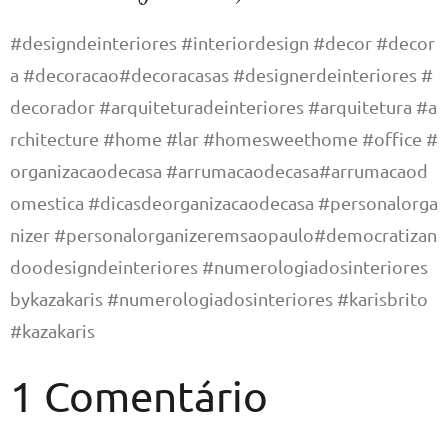
#designdeinteriores #interiordesign #decor #decor
a #decoracao#decoracasas #designerdeinteriores #
decorador #arquiteturadeinteriores #arquitetura #a
rchitecture #home #lar #homesweethome #office #
organizacaodecasa #arrumacaodecasa#arrumacaod
omestica #dicasdeorganizacaodecasa #personalorga
nizer #personalorganizeremsaopaulo#democratizan
doodesigndeinteriores #numerologiadosinteriores
bykazakaris #numerologiadosinteriores #karisbrito
#kazakaris
1 Comentário