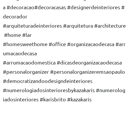
a
#decoracao
#decoracasas
#designerdeinteriores
#
decorador
#arquiteturadeinteriores
#arquitetura
#architecture
#home
#lar
#homesweethome
#office
#organizacaodecasa
#arr
umacaodecasa
#arrumacaodomestica
#dicasdeorganizacaodecasa
#personalorganizer
#personalorganizeremsaopaulo
#democratizandoodesigndeinteriores
#numerologiadosinterioresbykazakaris
#numerolog
iadosinteriores
#karisbrito
#kazakaris